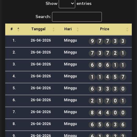
Show
entries
Search:
#
Tanggal
Hari
Prize
1.
26-04-2026
Minggu
9
7
7
3
3
2.
26-04-2026
Minggu
7
3
7
2
1
3.
26-04-2026
Minggu
6
0
6
1
1
4.
26-04-2026
Minggu
1
1
4
5
7
5.
26-04-2026
Minggu
6
3
3
3
0
6.
26-04-2026
Minggu
2
1
7
0
1
7.
26-04-2026
Minggu
8
4
4
0
0
8.
26-04-2026
Minggu
6
5
6
3
6
9.
26-04-2026
Minggu
6
1
8
2
2