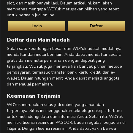
slot, dan masih banyak lagi. Dalam artikel ini, kami akan
membahas mengapa WDYuk merupakan pilihan yang tepat
untuk bermain judi online.
Login
Daftar
Daftar dan Main Mudah
Salah satu keuntungan besar dari WDYuk adalah mudahnya
mendaftar dan mulai bermain. Anda dapat mendaftar secara
gratis dan memulai permainan dengan deposit yang
terjangkau. WDYuk juga menawarkan banyak pilihan metode
pembayaran, termasuk transfer bank, kartu kredit, dan e-
wallet. Dalam hitungan menit, Anda dapat menjadi anggota
dan memulai permainan.
Keamanan Terjamin
WDYuk merupakan situs judi online yang aman dan
terpercaya. Situs ini menggunakan teknologi enkripsi terbaru
untuk melindungi data dan informasi Anda. Selain itu, WDYuk
memiliki lisensi resmi dari PAGCOR, badan regulasi perjudian di
Filipina. Dengan lisensi resmi ini, Anda dapat yakin bahwa