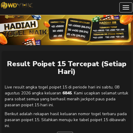
Result Poipet 15 Tercepat (Setiap
Hari)
Live result angka togel poipet 15 di periode hari ini sabtu, 08
agustus 2026 angka keluaran
6845
. Kami ucapkan selamat untuk
para sobat semua yang berhasil meraih jackpot paus pada
pasaran poipet 15 hari ini.
Berikut adalah rekapan hasil keluaran nomor togel terbaru pada
pasaran poipet 15. Silahkan menuju ke tabel poipet 15 dibawah
ini.