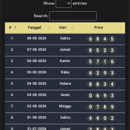
Show
entries
Search:
#
Tanggal
Hari
Prize
1.
08-08-2026
Sabtu
6
8
4
5
2.
07-08-2026
Jumat
8
5
2
2
3.
06-08-2026
Kamis
5
7
1
6
4.
05-08-2026
Rabu
6
2
9
3
5.
04-08-2026
Selasa
8
8
3
4
6.
03-08-2026
Senin
0
6
9
3
7.
02-08-2026
Minggu
0
7
8
9
8.
01-08-2026
Sabtu
4
4
0
2
9.
31-07-2026
Jumat
2
8
4
3