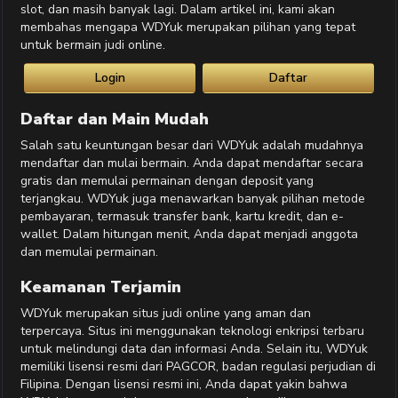
slot, dan masih banyak lagi. Dalam artikel ini, kami akan
membahas mengapa WDYuk merupakan pilihan yang tepat
untuk bermain judi online.
Login
Daftar
Daftar dan Main Mudah
Salah satu keuntungan besar dari WDYuk adalah mudahnya
mendaftar dan mulai bermain. Anda dapat mendaftar secara
gratis dan memulai permainan dengan deposit yang
terjangkau. WDYuk juga menawarkan banyak pilihan metode
pembayaran, termasuk transfer bank, kartu kredit, dan e-
wallet. Dalam hitungan menit, Anda dapat menjadi anggota
dan memulai permainan.
Keamanan Terjamin
WDYuk merupakan situs judi online yang aman dan
terpercaya. Situs ini menggunakan teknologi enkripsi terbaru
untuk melindungi data dan informasi Anda. Selain itu, WDYuk
memiliki lisensi resmi dari PAGCOR, badan regulasi perjudian di
Filipina. Dengan lisensi resmi ini, Anda dapat yakin bahwa