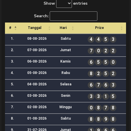
Show
entries
Search:
#
Tanggal
Hari
Prize
1.
08-08-2026
Sabtu
4
4
5
3
2.
07-08-2026
Jumat
7
0
2
2
3.
06-08-2026
Kamis
6
5
5
0
4.
05-08-2026
Rabu
8
2
5
2
5.
04-08-2026
Selasa
6
7
6
3
6.
03-08-2026
Senin
3
3
1
5
7.
02-08-2026
Minggu
0
8
7
8
8.
01-08-2026
Sabtu
8
8
9
8
9.
31-07-2026
Jumat
1
9
6
6