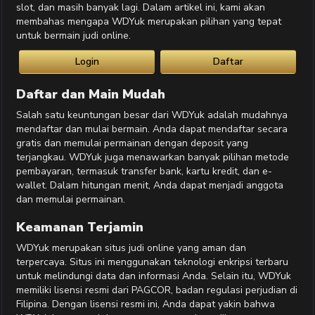
slot, dan masih banyak lagi. Dalam artikel ini, kami akan
membahas mengapa WDYuk merupakan pilihan yang tepat
untuk bermain judi online.
Login
Daftar
Daftar dan Main Mudah
Salah satu keuntungan besar dari WDYuk adalah mudahnya
mendaftar dan mulai bermain. Anda dapat mendaftar secara
gratis dan memulai permainan dengan deposit yang
terjangkau. WDYuk juga menawarkan banyak pilihan metode
pembayaran, termasuk transfer bank, kartu kredit, dan e-
wallet. Dalam hitungan menit, Anda dapat menjadi anggota
dan memulai permainan.
Keamanan Terjamin
WDYuk merupakan situs judi online yang aman dan
terpercaya. Situs ini menggunakan teknologi enkripsi terbaru
untuk melindungi data dan informasi Anda. Selain itu, WDYuk
memiliki lisensi resmi dari PAGCOR, badan regulasi perjudian di
Filipina. Dengan lisensi resmi ini, Anda dapat yakin bahwa