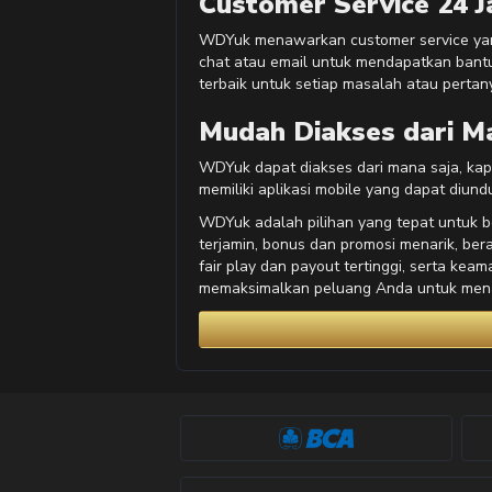
Customer Service 24 
WDYuk menawarkan customer service yang
chat atau email untuk mendapatkan bantu
terbaik untuk setiap masalah atau pertan
Mudah Diakses dari M
WDYuk dapat diakses dari mana saja, kapan
memiliki aplikasi mobile yang dapat diu
WDYuk adalah pilihan yang tepat untuk b
terjamin, bonus dan promosi menarik, ber
fair play dan payout tertinggi, serta ke
memaksimalkan peluang Anda untuk mena