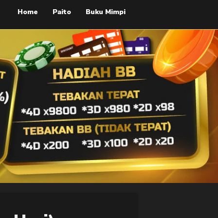
Home
Paito
Buku Mimpi