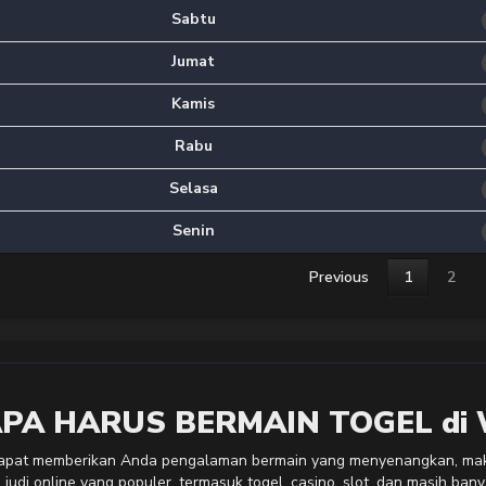
Sabtu
Jumat
Kamis
Rabu
Selasa
Senin
Previous
1
2
PA HARUS BERMAIN TOGEL di 
ng dapat memberikan Anda pengalaman bermain yang menyenangkan, mak
udi online yang populer, termasuk togel, casino, slot, dan masih banyak