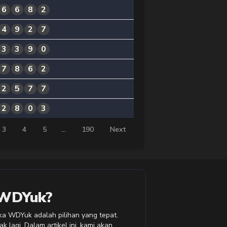
6
6
8
2
4
9
2
7
3
3
9
0
7
8
6
2
2
5
7
7
2
8
0
3
3
4
5
…
190
Next
WDYuk?
a WDYuk adalah pilihan yang tepat.
 lagi. Dalam artikel ini, kami akan