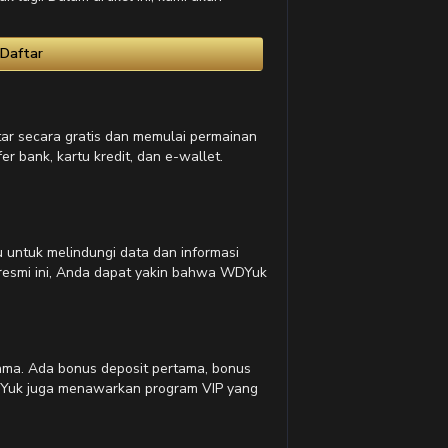
Daftar
ar secara gratis dan memulai permainan
 bank, kartu kredit, dan e-wallet.
u untuk melindungi data dan informasi
si resmi ini, Anda dapat yakin bahwa WDYuk
ma. Ada bonus deposit pertama, bonus
DYuk juga menawarkan program VIP yang