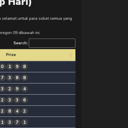
p Hari)
n selamat untuk para sobat semua yang
oregon 09 dibawah ini.
Search:
Prize
0
1
9
8
7
3
8
8
3
2
9
4
2
3
3
6
2
8
4
2
1
3
7
1